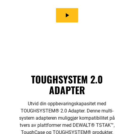
play_arrow
TOUGHSYSTEM 2.0
ADAPTER
Utvid din oppbevaringskapasitet med
TOUGHSYSTEM® 2.0 Adapter. Denne multi-
system adapteren muliggjør kompatibilitet på
tvers av plattformer med DEWALT® TSTAK™,
ToughCase og TOUGHSYSTEM® produkter.