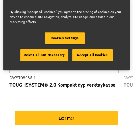
By clicking “Accept All Cookies”, you agree to the storing of cookies on your
device to enhance site navigation, analyze site usage, and assist in our
marketing efforts.
Cookies Settings
Reject All But Necessary
Accept All Cookies
DWST08035-1
DWS
TOUGHSYSTEM® 2.0 Kompakt dyp verktøykasse
TOU
Lær mer