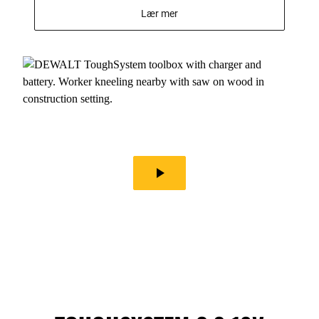
Lær mer
play_arrow