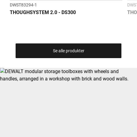
DWST83294-1
DWS
THOUGHSYSTEM 2.0 - DS300
THO
Se alle produkter