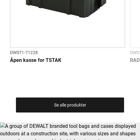
DWST1-71228
DWS
Åpen kasse for TSTAK
RAD
Se alle produkter