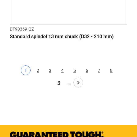
DT90369-QZ
Standard spindel 13 mm chuck (D32 - 210 mm)
1
2
3
4
5
6
7
8
Nåværende side
Page
Page
Page
Page
Page
Page
Page
…
9
Page