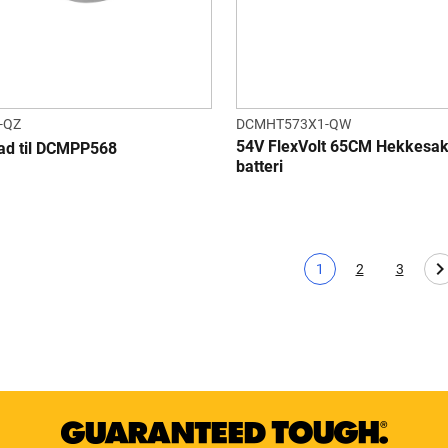
-QZ
DCMHT573X1-QW
54V FlexVolt 65CM Hekkesak
ad til DCMPP568
batteri
1
2
3
Nåværende side
Page
Page