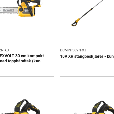
2N-XJ
DCMPP569N-XJ
LEXVOLT 30 cm kompakt
18V XR stangbeskjærer - kun
med topphåndtak (kun