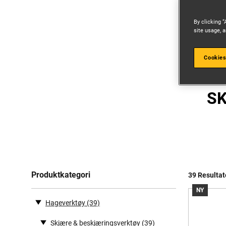
By clicking “
site usage, a
Cookies
S
Produktkategori
39 Resultat
NY
Hageverktøy
(39)
Skjære & beskjæringsverktøy
(39)