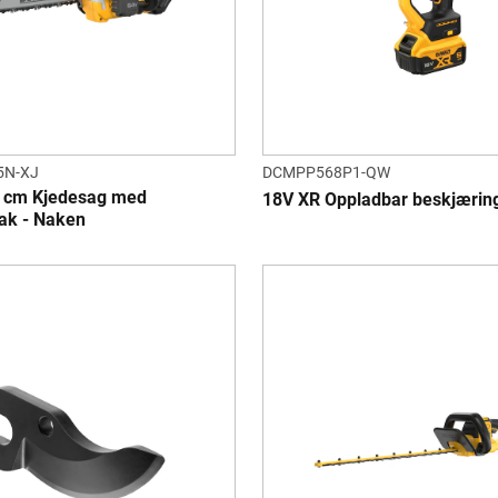
5N-XJ
DCMPP568P1-QW
 cm Kjedesag med
18V XR Oppladbar beskjærin
ak - Naken