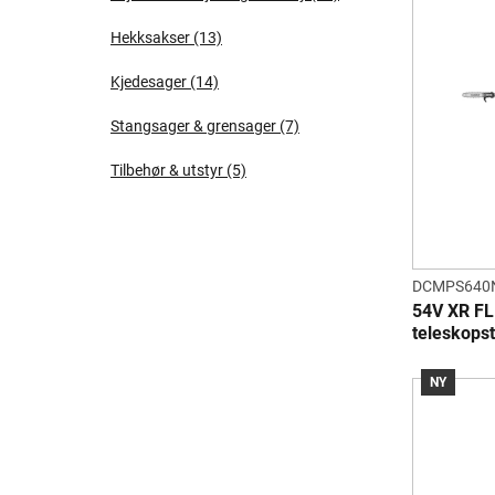
Hekksakser
(13)
Kjedesager
(14)
Stangsager & grensager
(7)
Tilbehør & utstyr
(5)
DCMPS640
54V XR F
teleskops
NY