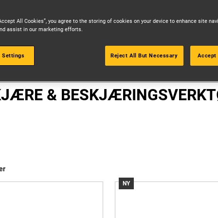
Accept All Cookies”, you agree to the storing of cookies on your device to enhance site nav
nd assist in our marketing efforts.
 Settings
Reject All But Necessary
Accept 
HAGEVERKTØY
KJÆRE & BESKJÆRINGSVERKT
er
NY