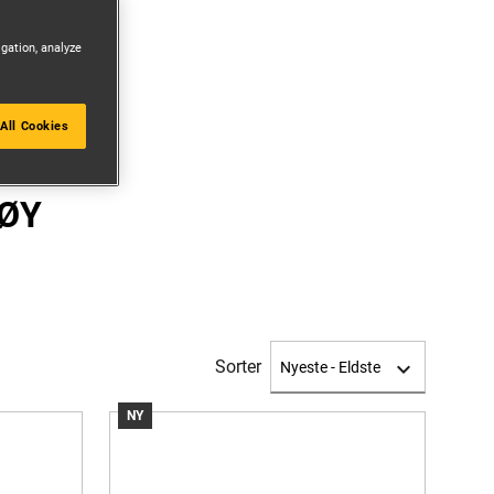
igation, analyze
All Cookies
ØY
Sorter
NY