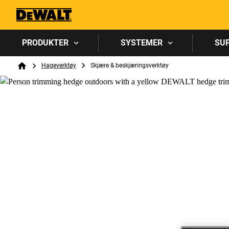
PRODUKTER
SYSTEMER
SU
Breadcrumb
Hageverktøy
Skjære & beskjæringsverktøy
Home