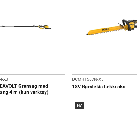
N-XJ
DCMHT567N-XJ
LEXVOLT Grensag med
18V Børsteløs hekksaks
tang 4 m (kun verktøy)
NY