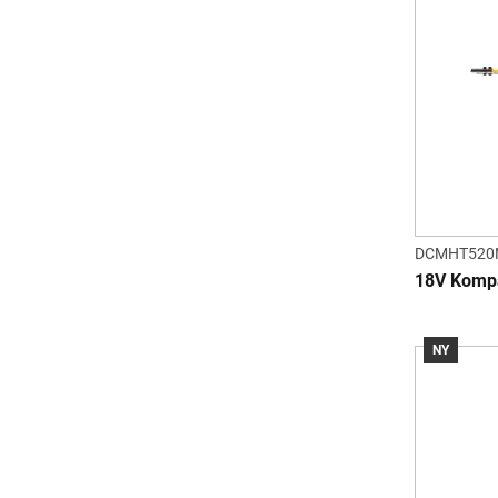
DCMHT520
18V Kompa
NY