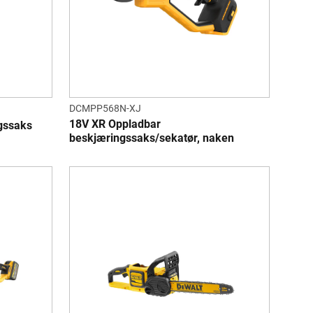
DCMPP568N-XJ
18V XR Oppladbar
gssaks
beskjæringssaks/sekatør, naken