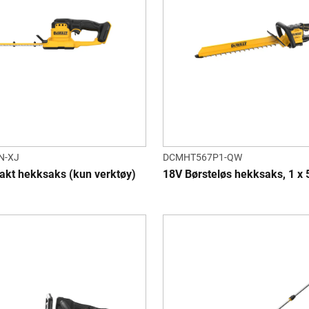
N-XJ
DCMHT567P1-QW
kt hekksaks (kun verktøy)
18V Børsteløs hekksaks, 1 x 