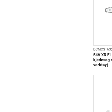
DCMCST63
54V XR F
kjedesag 
verktøy)