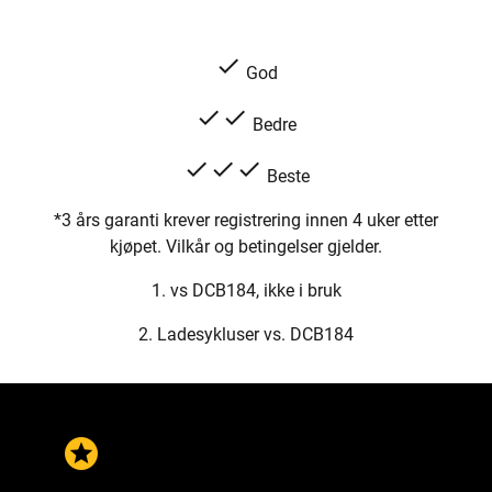
check
God
check
check
Bedre
check
check
check
Beste
*3 års garanti krever registrering innen 4 uker etter
kjøpet. Vilkår og betingelser gjelder.
1. vs DCB184, ikke i bruk
2. Ladesykluser vs. DCB184