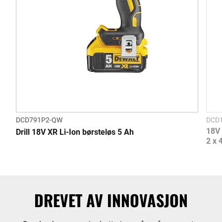
DCD791P2-QW
DCD
18V 
Drill 18V XR Li-Ion børsteløs 5 Ah
2 x 
DREVET AV INNOVASJON