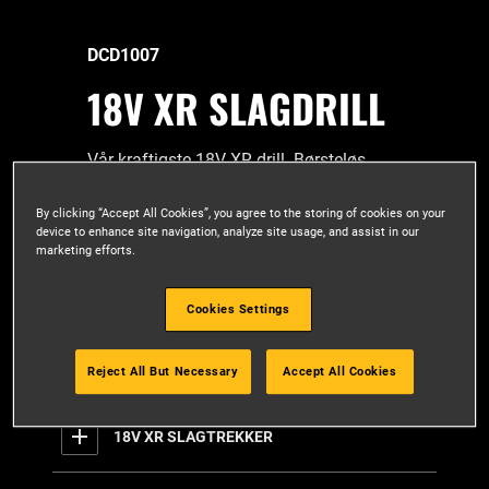
DCD1007
18V XR SLAGDRILL
Vår kraftigste 18V XR drill. Børsteløs
motorteknologi gir 169Nm dreiemoment,
for økt applikasjonshastighet. Så du kan
By clicking “Accept All Cookies”, you agree to the storing of cookies on your
device to enhance site navigation, analyze site usage, and assist in our
jobbe raskere uten å gå på kompromiss
marketing efforts.
med kvaliteten.
Cookies Settings
Les mer
Reject All But Necessary
Accept All Cookies
18V XR SLAGTREKKER