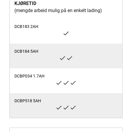
KJØRETID
(mengde arbeid mulig på en enkelt lading)
check
check
check
check
check
check
check
check
check