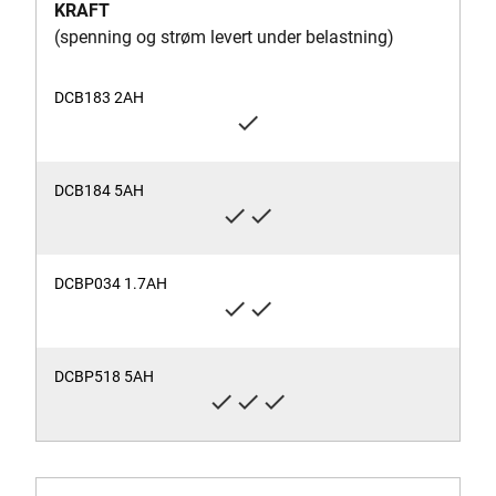
KRAFT
(spenning og strøm levert under belastning)
check
check
check
check
check
check
check
check