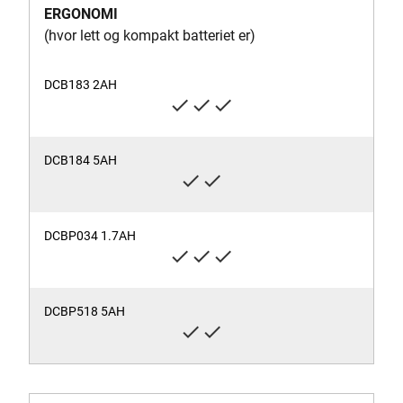
ERGONOMI
(hvor lett og kompakt batteriet er)
check
check
check
check
check
check
check
check
check
check