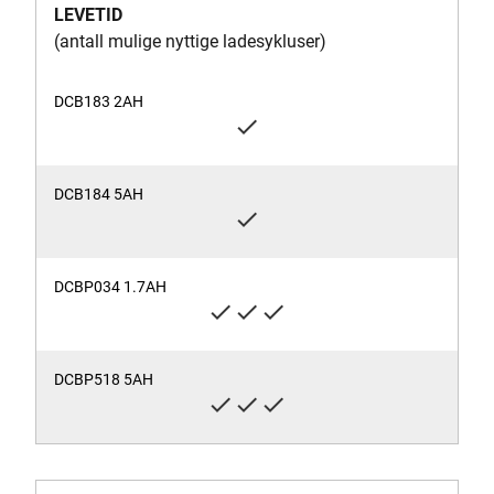
LEVETID
(antall mulige nyttige ladesykluser)
check
check
check
check
check
check
check
check