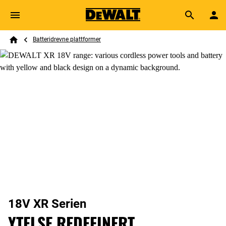
Skip to main content
Breadcrumb
Search
Batteridrevne plattformer
Home
18V XR Serien
YTELSE REDEFINERT