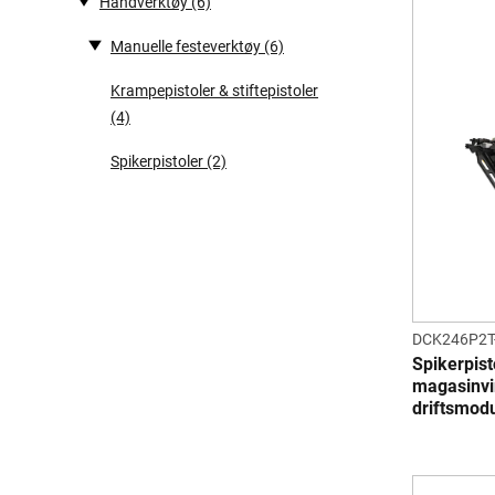
Håndverktøy
(6)
Manuelle festeverktøy
(6)
Krampepistoler & stiftepistoler
(4)
Spikerpistoler
(2)
DCK246P2T
Spikerpis
magasinvi
driftsmod