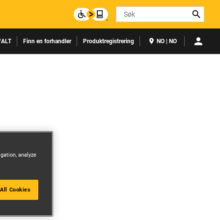
Search
ALT
Finn en forhandler
Produktregistrering
NO | NO
igation, analyze
All Cookies