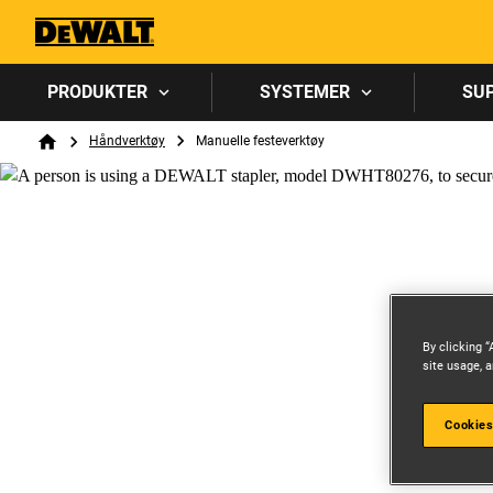
PRODUKTER
SYSTEMER
SU
Breadcrumb
Håndverktøy
Manuelle festeverktøy
Home
By clicking “
site usage, a
Cookies