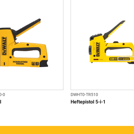
0-0
DWHT0-TR510
l
Heftepistol 5-i-1