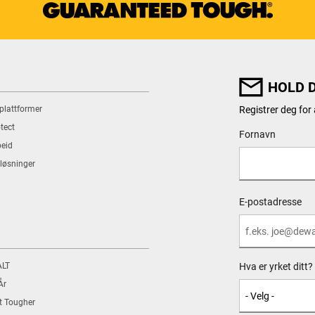
HOLD 
 plattformer
Registrer deg for
tect
User Details
Fornavn
eid
løsninger
E-postadresse
ALT
Hva er yrket ditt? 
År
t Tougher