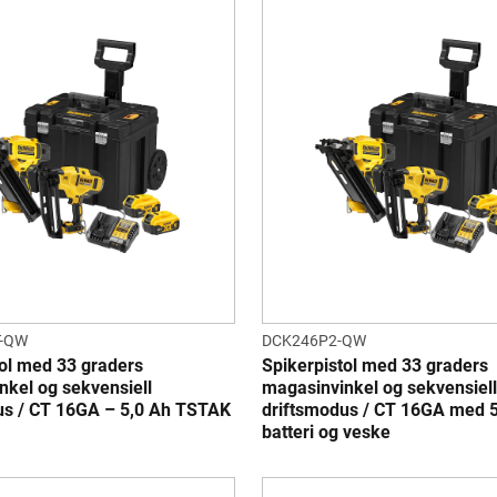
-QW
DCK246P2-QW
tol med 33 graders
Spikerpistol med 33 graders
nkel og sekvensiell
magasinvinkel og sekvensiell
us / CT 16GA – 5,0 Ah TSTAK
driftsmodus / CT 16GA med 5
batteri og veske