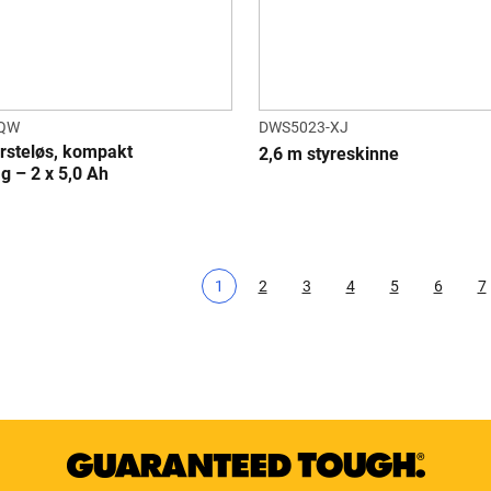
-QW
DWS5023-XJ
rsteløs, kompakt
2,6 m styreskinne
g – 2 x 5,0 Ah
1
2
3
4
5
6
7
Nåværende side
Page
Page
Page
Page
Page
P