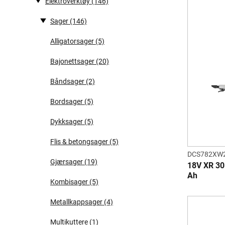
Elektroverktøy
(146)
Sager
(146)
Alligatorsager
(5)
Bajonettsager
(20)
Båndsager
(2)
Bordsager
(5)
Dykksager
(5)
Flis & betongsager
(5)
DCS782XW
Gjærsager
(19)
18V XR 30
Ah
Kombisager
(5)
Metallkappsager
(4)
Multikuttere
(1)