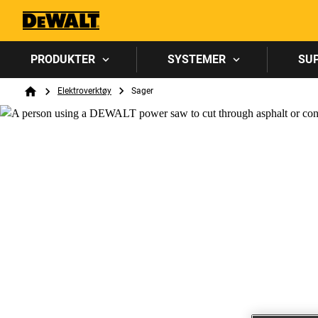
PRODUKTER
SYSTEMER
SU
Breadcrumb
Elektroverktøy
Sager
Home