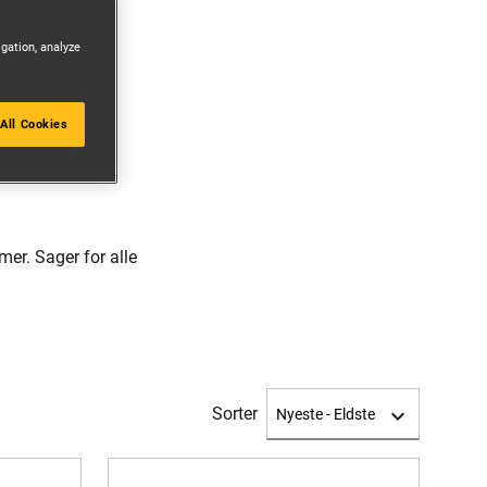
igation, analyze
All Cookies
er. Sager for alle
Sorter