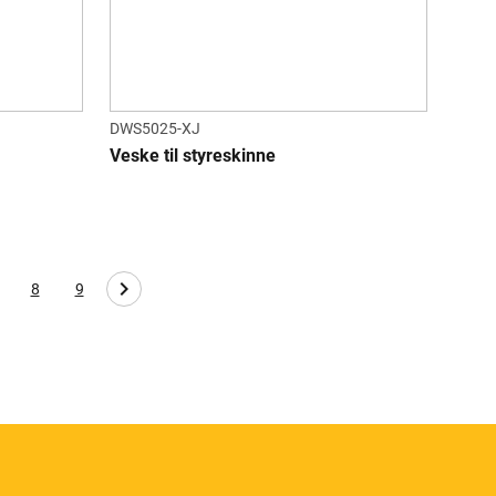
DWS5025-XJ
Veske til styreskinne
8
9
age
Page
Page