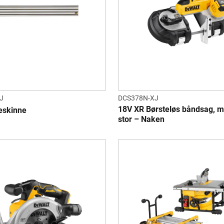
J
DCS378N-XJ
18V XR Børsteløs båndsag, m
reskinne
stor – Naken