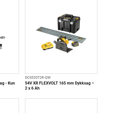
DCS520T2R-QW
ag - Kun
54V XR FLEXVOLT 165 mm Dykksag –
2 x 6 Ah