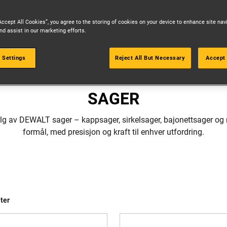
Accept All Cookies”, you agree to the storing of cookies on your device to enhance site nav
nd assist in our marketing efforts.
 Settings
Reject All But Necessary
Accept 
ELEKTROVERKTØY
SAGER
alg av DEWALT sager – kappsager, sirkelsager, bajonettsager og m
formål, med presisjon og kraft til enhver utfordring.
ter