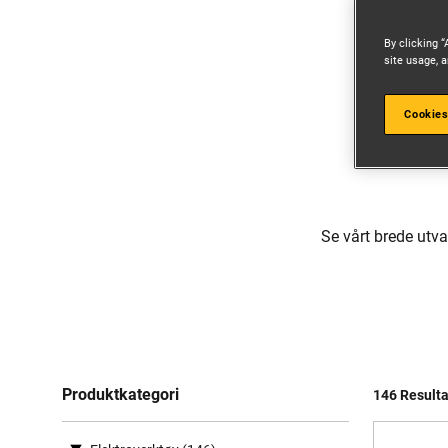
By clicking “
site usage, a
Cookies
Se vårt brede utv
Produktkategori
146 Resulta