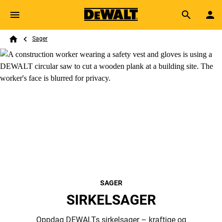
Skip to main content
Breadcrumb
Search
Sager
Home
SAGER
SIRKELSAGER
Oppdag DEWALTs sirkelsager – kraftige og