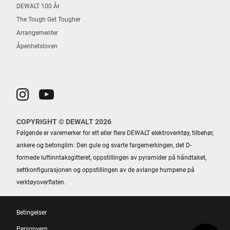
DEWALT 100 År
The Tough Get Tougher
Arrangementer
Åpenhetsloven
COPYRIGHT © DEWALT 2026
Følgende er varemerker for ett eller flere DEWALT elektroverktøy, tilbehør,
ankere og betonglim: Den gule og svarte fargemerkingen, det D-
formede luftinntaksgitteret, oppstillingen av pyramider på håndtaket,
settkonfigurasjonen og oppstillingen av de avlange humpene på
verktøyoverflaten.
Betingelser
Personvern