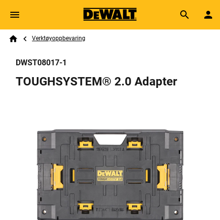
Skip to main content
Breadcrumb
Search
Verktøyoppbevaring
Home
DWST08017-1
TOUGHSYSTEM® 2.0 Adapter