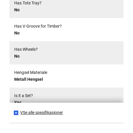
Has Tote Tray?
No
Has V-Groove for Timber?
No
Has Wheels?
No
Hengsel Materiale
Metall Hengsel
Is it a Set?
Yes
VSe alle spesifikasjoner
Is Lockable?
No