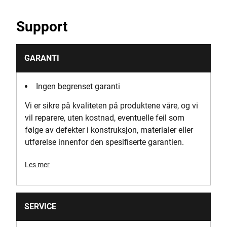
Lås materiale
Support
ett trykk metall plast lås
Antall brikker
GARANTI
1
Ingen begrenset garanti
Emballasje
Vi er sikre på kvaliteten på produktene våre, og vi
Kartong
vil reparere, uten kostnad, eventuelle feil som
følge av defekter i konstruksjon, materialer eller
Type produktreferanse
utførelse innenfor den spesifiserte garantien.
Bærehåndtak
Les mer
Produkthøyde [mm]
53
SERVICE
Produktlengde [mm]
535