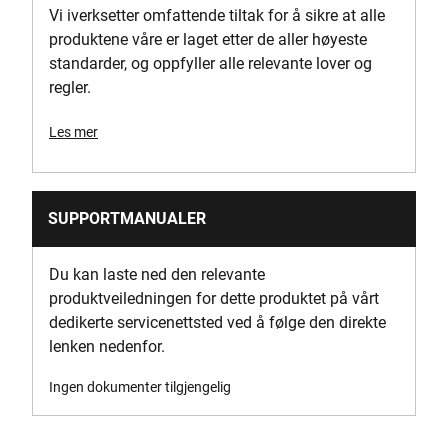
Vi iverksetter omfattende tiltak for å sikre at alle
produktene våre er laget etter de aller høyeste
Produktets vekt [Kg]
standarder, og oppfyller alle relevante lover og
1.75
regler.
Produktbredde [mm]
Les mer
342
Standards / Norms
SUPPORTMANUALER
Yes
Du kan laste ned den relevante
System Connectivity
produktveiledningen for dette produktet på vårt
TOUGHSYSTEM
dedikerte servicenettsted ved å følge den direkte
lenken nedenfor.
Ingen dokumenter tilgjengelig