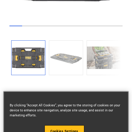
Go to slide 1
Go to slide 2
Go to slide 3
Go to slide 4
Go to slide 5
Go to slide 6
Go to slide 7
Go to slide 8
Go to slide
Previous
Next
By clicking “Accept All Cookies”, you agree to the storing of cookies on your
device to enhance site navigation, analyze site usage, and assist in our
TILKOBLING: Kobler TOUGHSYSTEM® 2.0-
marketing efforts.
produkter til TOUGHCASE®-sett
Cookies Settings