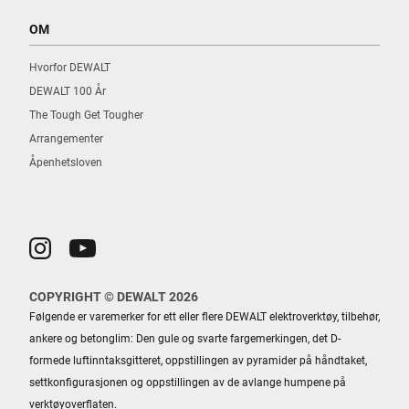
OM
Hvorfor DEWALT
DEWALT 100 År
The Tough Get Tougher
Arrangementer
Åpenhetsloven
COPYRIGHT © DEWALT 2026
Følgende er varemerker for ett eller flere DEWALT elektroverktøy, tilbehør,
ankere og betonglim: Den gule og svarte fargemerkingen, det D-
formede luftinntaksgitteret, oppstillingen av pyramider på håndtaket,
settkonfigurasjonen og oppstillingen av de avlange humpene på
verktøyoverflaten.