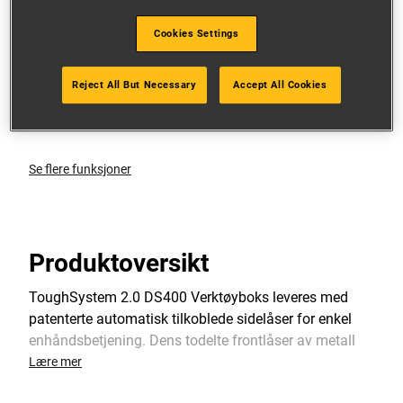
NO - NEW EASYCLOSE METAL WIRE FRONT
Cookies Settings
LATCHES - Providing Easy One Handed Operation
NYE HENGSLER SOM GJØR STABLING ENKELT -
Reject All But Necessary
Accept All Cookies
Intuitive, enkle å bruke og tidsbesparende hengsler
for å koble moduler sammen
Se flere funksjoner
Produktoversikt
ToughSystem 2.0 DS400 Verktøyboks leveres med
patenterte automatisk tilkoblede sidelåser for enkel
enhåndsbetjening. Dens todelte frontlåser av metall
gir holdbarhet når du fester verktøy inne. Den er IP65-
Lære mer
klassifisert for støv- og vannmotstand og har en