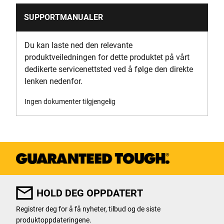
Produktbredde [mm]
SUPPORTMANUALER
554
Du kan laste ned den relevante
Standards / Norms
produktveiledningen for dette produktet på vårt
Yes
dedikerte servicenettsted ved å følge den direkte
lenken nedenfor.
System Connectivity
TOUGHSYSTEM
Ingen dokumenter tilgjengelig
Verktøykasser produkttype
Verktøykasser av metall og plast
HOLD DEG OPPDATERT
Registrer deg for å få nyheter, tilbud og de siste
produktoppdateringene.