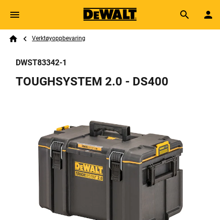
Skip to main content
Breadcrumb
Search
Verktøyoppbevaring
Home
DWST83342-1
TOUGHSYSTEM 2.0 - DS400