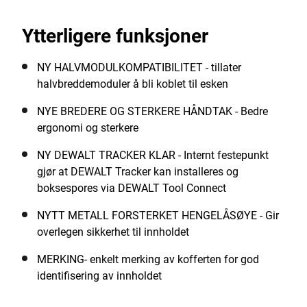
lastekapasitet på 50 kg. Verktøykassen har et
avtakbart indre brett for optimal organisering.
Ytterligere funksjoner
ToughSystem 2.0 verktøyboks er kompatibel med alle
ToughSystem-produkter
NY HALVMODULKOMPATIBILITET - tillater
halvbreddemoduler å bli koblet til esken
NYE BREDERE OG STERKERE HÅNDTAK - Bedre
ergonomi og sterkere
NY DEWALT TRACKER KLAR - Internt festepunkt
gjør at DEWALT Tracker kan installeres og
boksespores via DEWALT Tool Connect
NYTT METALL FORSTERKET HENGELÅSØYE - Gir
overlegen sikkerhet til innholdet
MERKING- enkelt merking av kofferten for god
identifisering av innholdet