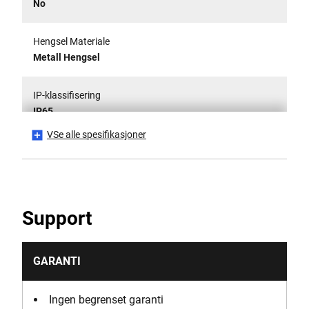
No
Hengsel Materiale
Metall Hengsel
IP-klassifisering
IP65
VSe alle spesifikasjoner
Is it a Set?
No
Is Lockable?
Support
Yes
Lås materiale
GARANTI
Metall lås
Ingen begrenset garanti