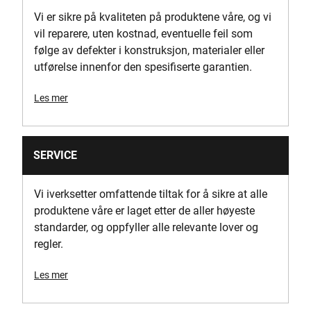
Laster inn kapasitet [Kg]
Vi er sikre på kvaliteten på produktene våre, og vi
50
vil reparere, uten kostnad, eventuelle feil som
følge av defekter i konstruksjon, materialer eller
Antall brikker
utførelse innenfor den spesifiserte garantien.
3
Les mer
Produkthøyde [mm]
408
SERVICE
Produktlengde [mm]
371
Vi iverksetter omfattende tiltak for å sikre at alle
produktene våre er laget etter de aller høyeste
Produktvekt brutto [Kg]
standarder, og oppfyller alle relevante lover og
19
regler.
Produktets vekt [Kg]
Les mer
19