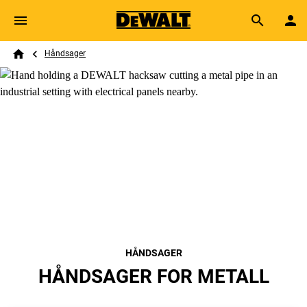
Skip to main content
Breadcrumb
Search
Håndsager
Home
HÅNDSAGER
HÅNDSAGER FOR METALL