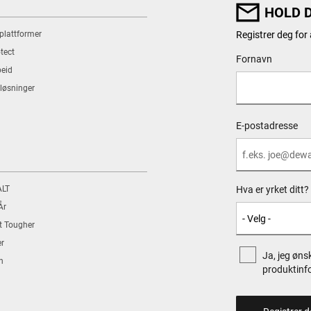
HOLD 
 plattformer
Registrer deg for
tect
User Details
Fornavn
eid
løsninger
E-postadresse
ALT
Hva er yrket ditt? 
År
t Tougher
r
Ja, jeg øns
n
produktinf