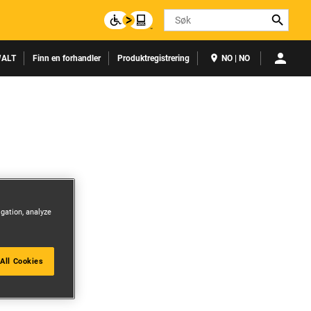
Search
ALT
Finn en forhandler
Produktregistrering
NO | NO
igation, analyze
All Cookies