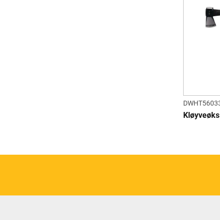
DWHT56033
Kløyveøks