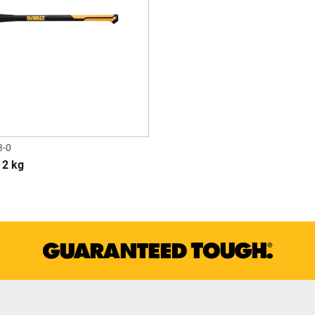
-0
 2 kg