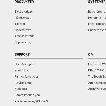
PRODUKTER
SYSTEMER
Elektroverktøy
Batteridrevne
Håndverktøy
Perform & Pro
Tilbehør
Landskapsarb
Hageverktøy
Oppbevarings
Arbeidsområde
Oppbevaring
SUPPORT
OM
Hjelp & support
Hvorfor DEW
Kontakt oss
DEWALT 100 
Finn en forhandler
The Tough Ge
Servicesentre
Arrangemente
Kataloger
Åpenhetslove
Garantiinformasjon
Ytelseserklæring (CE DoP)