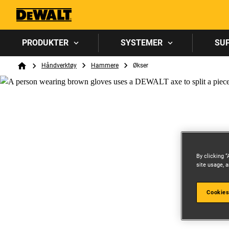
PRODUKTER
SYSTEMER
SU
Breadcrumb
Håndverktøy
Hammere
Økser
Home
By clicking “
site usage, a
Cookies