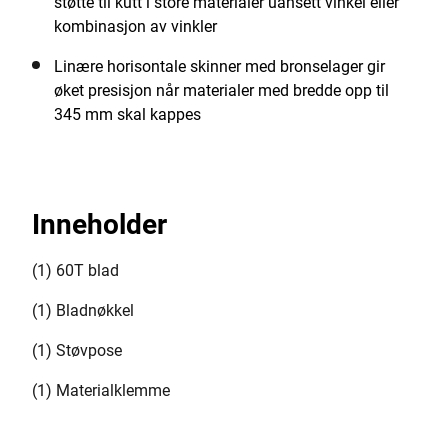
støtte til kutt i store materialer uansett vinkel eller
kombinasjon av vinkler
Linære horisontale skinner med bronselager gir
øket presisjon når materialer med bredde opp til
345 mm skal kappes
Inneholder
(1) 60T blad
(1) Bladnøkkel
(1) Støvpose
(1) Materialklemme