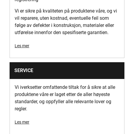
1900-3800
Vi er sikre på kvaliteten på produktene våre, og vi
vil reparere, uten kostnad, eventuelle feil som
Emballasje
følge av defekter i konstruksjon, materialer eller
Kartong
utførelse innenfor den spesifiserte garantien.
Possible Mitre Angles [deg]
Les mer
50°/60°
Power Input [W]
SERVICE
1675
Vi iverksetter omfattende tiltak for å sikre at alle
Strømkilde
produktene våre er laget etter de aller høyeste
Ledningsdrevet
standarder, og oppfyller alle relevante lover og
regler.
Produkthøyde [mm]
396
Les mer