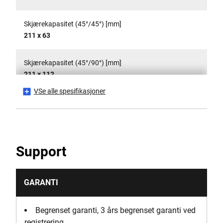
Skjærekapasitet (45°/45°) [mm]
211 x 63
Skjærekapasitet (45°/90°) [mm]
211 x 112
VSe alle spesifikasjoner
Skjærekapasitet (90°/45°) [mm]
268 x 63
Skjærekapasitet (90°/90°) [mm]
Support
303 x 110
Maksimal skjæredybde [mm]
GARANTI
170
Begrenset garanti, 3 års begrenset garanti ved
No Load Speed [RPM]
registrering