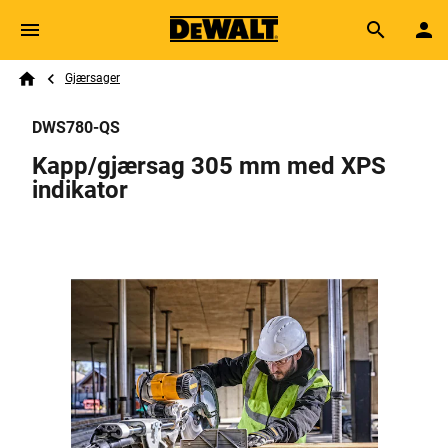
Skip to main content
Breadcrumb
Search
Gjærsager
Home
DWS780-QS
Kapp/gjærsag 305 mm med XPS
indikator