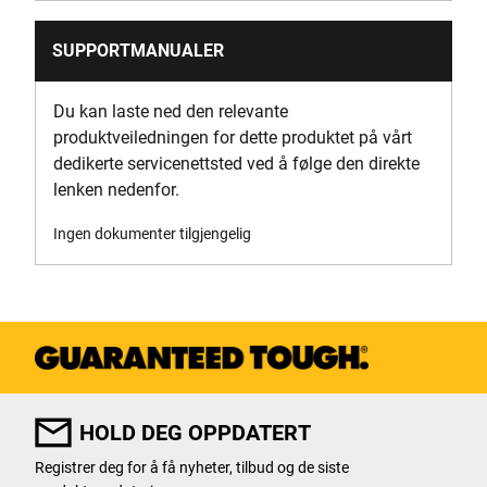
Produktlengde [mm]
770
SUPPORTMANUALER
Produktets vekt [Kg]
Du kan laste ned den relevante
25.5
produktveiledningen for dette produktet på vårt
dedikerte servicenettsted ved å følge den direkte
Produktbredde [mm]
lenken nedenfor.
470
Ingen dokumenter tilgjengelig
Tykkelse på sagblad [mm]
2.6
Usikkerhet K1 (Vibrasjon)
1.5 m/s2
HOLD DEG OPPDATERT
Registrer deg for å få nyheter, tilbud og de siste