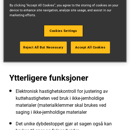
By clicking “Accept All Cookies”, you agree to the storing of cookies on your
Kompakt og lett er karakteristikkene på sagen, den
device to enhance site navigation, analyze site usage, and assist in our
er enkel å flytte rundt på arbeidsplassen.
marketing efforts.
Meget god støvkontroll og støvblåsing vekk fra
Cookies Settings
arbeidsområdet
Se flere funksjoner
Reject All But Necessary
Accept All Cookies
Ytterligere funksjoner
Elektronisk hastighetskontroll for justering av
kuttehastigheten ved bruk i ikke-jernholdige
materialer (materialklemmer skal brukes ved
saging i ikke-jernholdige materialer
Det unike dybdestoppet gjør at sagen også kan