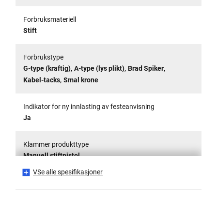
Forbruksmateriell
Stift
Forbrukstype
,
,
,
G-type (kraftig)
A-type (lys plikt)
Brad Spiker
,
Kabel-tacks
Smal krone
Indikator for ny innlasting av festeanvisning
Ja
Klammer produkttype
Manuell stiftpistol
VSe alle spesifikasjoner
Grep Materiale
Over-Mold