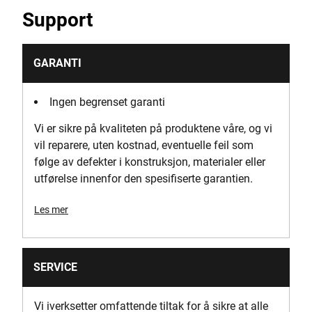
Håndter materiale
Support
Plast
Has Easy Squeeze Trigger?
GARANTI
Yes
Ingen begrenset garanti
Has High - Low Setting?
Vi er sikre på kvaliteten på produktene våre, og vi
Yes
vil reparere, uten kostnad, eventuelle feil som
følge av defekter i konstruksjon, materialer eller
Lastemekanisme (stiftpistoler)
utførelse innenfor den spesifiserte garantien.
Innlasting nederst
Les mer
Antall brikker
1
SERVICE
Emballasje
Blemme
Vi iverksetter omfattende tiltak for å sikre at alle