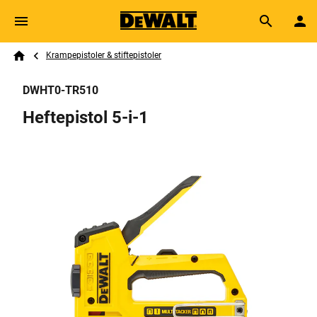
Skip to main content
Breadcrumb
Search
Krampepistoler & stiftepistoler
Home
DWHT0-TR510
Heftepistol 5-i-1