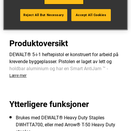
Se flere funksjoner
Reject All But Necessary
Accept All Cookies
Produktoversikt
DEWALT® 5-i-1 heftepistol er konstruert for arbeid på
krevende byggeplasser. Pistolen er laget av lett og
holdbar aluminium og har en Smart AntiJam ™ -
mekanisme som sørger for at stiften ikke setter seg
Lære mer
fast.
Ytterligere funksjoner
Brukes med DEWALT® Heavy Duty Staples
DWHTTA700, eller med Arrow® T-50 Heavy Duty