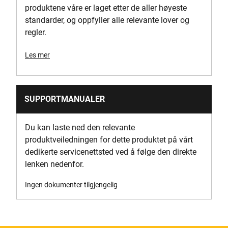
produktene våre er laget etter de aller høyeste
Produkthøyde [mm]
standarder, og oppfyller alle relevante lover og
45
regler.
Produktlengde [mm]
Les mer
300
Produktets vekt [Kg]
SUPPORTMANUALER
0.8
Du kan laste ned den relevante
Produktbredde [mm]
produktveiledningen for dette produktet på vårt
180
dedikerte servicenettsted ved å følge den direkte
lenken nedenfor.
Trådmåler
18 Måler
Ingen dokumenter tilgjengelig