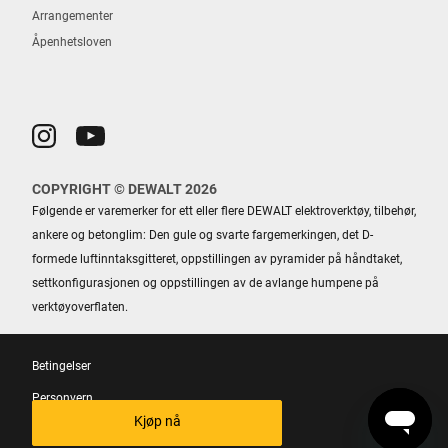
Arrangementer
Åpenhetsloven
COPYRIGHT © DEWALT 2026
Følgende er varemerker for ett eller flere DEWALT elektroverktøy, tilbehør,
ankere og betonglim: Den gule og svarte fargemerkingen, det D-
formede luftinntaksgitteret, oppstillingen av pyramider på håndtaket,
settkonfigurasjonen og oppstillingen av de avlange humpene på
verktøyoverflaten.
Betingelser
Personvern
Kjøp nå
Cookies