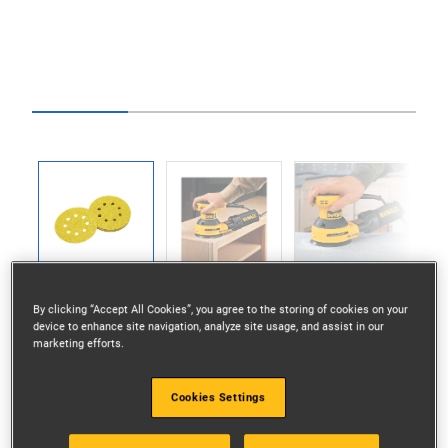
Go to slide 1
Go to slide 2
Go to slide 3
Go to slide 4
Previous
By clicking “Accept All Cookies”, you agree to the storing of cookies on your
Next
device to enhance site navigation, analyze site usage, and assist in our
marketing efforts.
Cookies Settings
Varmebestandig harpiksbinding - ideell for sliping