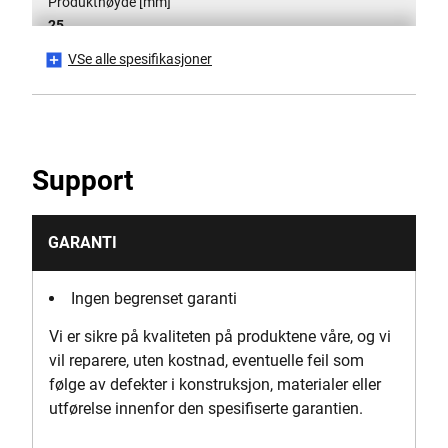
Produkthøyde [mm]
25
VSe alle spesifikasjoner
Produktlengde [mm]
155
Antall produktpakker
Support
25
Produktets vekt [Kg]
GARANTI
0.14
Ingen begrenset garanti
Produktbredde [mm]
Vi er sikre på kvaliteten på produktene våre, og vi
135
vil reparere, uten kostnad, eventuelle feil som
følge av defekter i konstruksjon, materialer eller
Slo
utførelse innenfor den spesifiserte garantien.
Ja