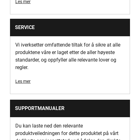
Les mer
Sander Type
Tilfeldig bane
SERVICE
Arktype
Sandpapir
Vi iverksetter omfattende tiltak for å sikre at alle
produktene våre er laget etter de aller høyeste
Standards / Norms
standarder, og oppfyller alle relevante lover og
Consult the Standards of each product within the Kit
regler.
Les mer
SUPPORTMANUALER
Du kan laste ned den relevante
produktveiledningen for dette produktet på vårt