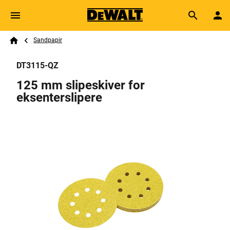
Skip to main content
Breadcrumb
Search
Sandpapir
Home
DT3115-QZ
125 mm slipeskiver for
eksenterslipere