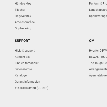
Håndverktøy
Perform & Pro
Tilbehør
Landskapsarb
Hageverktøy
Oppbevarings
Arbeidsområde
Oppbevaring
SUPPORT
OM
Hjelp & support
Hvorfor DEW
Kontakt oss
DEWALT 100 
Finn en forhandler
The Tough Ge
Servicesentre
Arrangemente
Kataloger
Åpenhetslove
Garantiinformasjon
Ytelseserklæring (CE DoP)