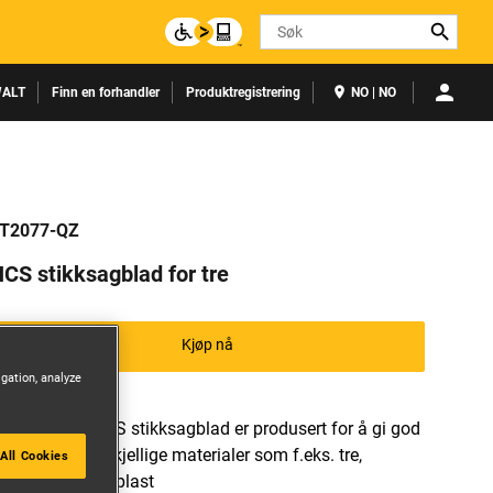
Search
ALT
Finn en forhandler
Produktregistrering
NO | NO
T2077-QZ
CS stikksagblad for tre
Kjøp nå
igation, analyze
DEWALTs HCS stikksagblad er produsert for å gi god
kvalitet i forskjellige materialer som f.eks. tre,
All Cookies
laminater og plast