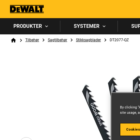
PRODUKTER
SYSTEMER
SU
Breadcrumb
Tilbehør
Sagtilbehør
Stikksagblader
DT2077-QZ
Home
By clicking “
site usage, a
Cookies