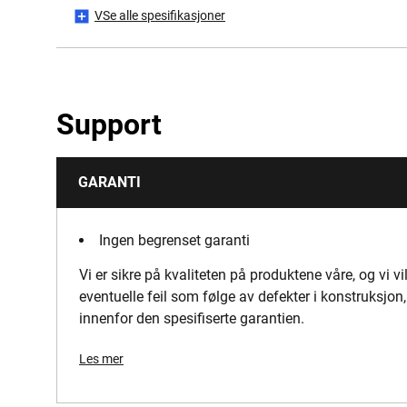
VSe alle spesifikasjoner
Antall brikker
Emballasje
Support
Produkthøyde [mm]
GARANTI
Produktlengde [mm]
Antall produktpakker
Ingen begrenset garanti
Vi er sikre på kvaliteten på produktene våre, og vi vi
Produktets vekt [Kg]
eventuelle feil som følge av defekter i konstruksjon, 
innenfor den spesifiserte garantien.
Produktbredde [mm]
Les mer
Tann stigning [mm]