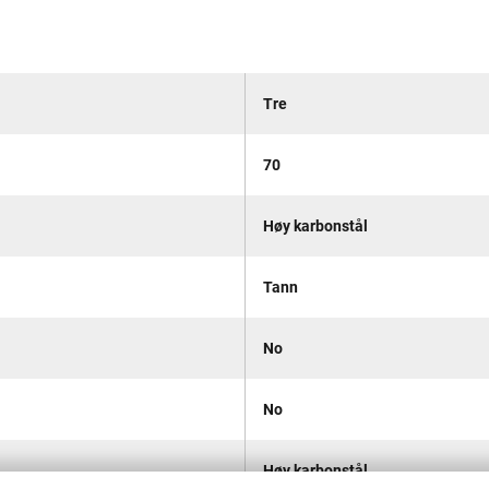
Tre
70
Høy karbonstål
Tann
No
No
Høy karbonstål